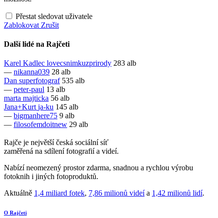
Přestat sledovat uživatele
Zablokovat
Zrušit
Další lidé na Rajčeti
Karel Kadlec
lovecsnimkuzprirody
283 alb
—
nikanna039
28 alb
Dan
superfotograf
535 alb
—
peter-paul
13 alb
marta
majticka
56 alb
Jana+Kurt
ja-ku
145 alb
—
bigmanhere75
9 alb
—
filosofemdoitnew
29 alb
Rajče je největší česká sociální síť
zaměřená na sdílení fotografií a videí.
Nabízí neomezený prostor zdarma, snadnou a rychlou výrobu
fotoknih i jiných fotoproduktů.
Aktuálně
1,4 miliard fotek
,
7,86 milionů videí
a
1,42 milionů lidí
.
O Rajčeti