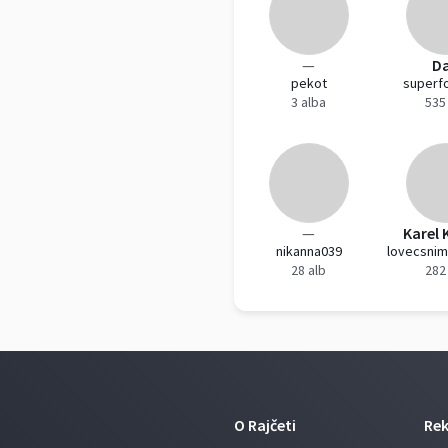
—
D
pekot
superf
3 alba
535
—
Karel 
nikanna039
28 alb
282
O Rajčeti
Re