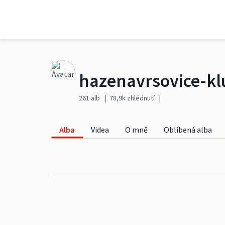
hazenavrsovice-kl
261 alb
78,9k zhlédnutí
Alba
Videa
O mně
Oblíbená alba