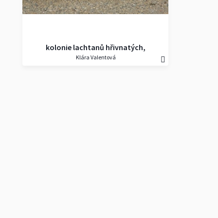
kolonie lachtanů hřivnatých,
Klára Valentová
Bahia del Fondo (jižně od
Comodoro Rivadavia),
Argentina, 28.12.2019