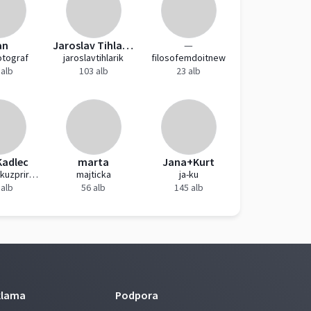
an
Jaroslav Tihlařík
—
otograf
jaroslavtihlarik
filosofemdoitnew
 alb
103 alb
23 alb
Kadlec
marta
Jana+Kurt
lovecsnimkuzprirody
majticka
ja-ku
 alb
56 alb
145 alb
klama
Podpora